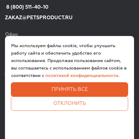
 8 (800) 511-40-10
ZAKAZ@PETSPRODUCT.RU
Офис
Мы используем файлы cookie, чтобы улучшить
г. Санкт‑Петербург,
работу сайта и обеспечить удобство его
ул. Всеволода Вишневского, д. 12a
использования. Продолжая пользование сайтом,
вы соглашаетесь с использованием файлов cookie в
VK
TG
соответствии с
политикой конфиденциальности
.
ПРИНЯТЬ ВСЕ
ЗАДАТЬ ВОПРОС
ОТКЛОНИТЬ
Все права защищены. © 2009-
2026
PETSPRODUCT.RU
Пользовательское соглашение
Политика конфиденциальности