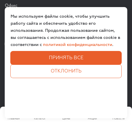
Офис
Мы используем файлы cookie, чтобы улучшить
г. Санкт‑Петербург,
работу сайта и обеспечить удобство его
ул. Всеволода Вишневского, д. 12a
использования. Продолжая пользование сайтом,
вы соглашаетесь с использованием файлов cookie в
VK
TG
соответствии с
политикой конфиденциальности
.
ПРИНЯТЬ ВСЕ
ЗАДАТЬ ВОПРОС
ОТКЛОНИТЬ
Все права защищены. © 2009-
2026
PETSPRODUCT.RU
Пользовательское соглашение
Политика конфиденциальности
Главная
Каталог
Цены
Акции
Новости