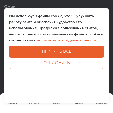
Офис
Мы используем файлы cookie, чтобы улучшить
г. Санкт‑Петербург,
работу сайта и обеспечить удобство его
ул. Всеволода Вишневского, д. 12a
использования. Продолжая пользование сайтом,
вы соглашаетесь с использованием файлов cookie в
VK
TG
соответствии с
политикой конфиденциальности
.
ПРИНЯТЬ ВСЕ
ЗАДАТЬ ВОПРОС
ОТКЛОНИТЬ
Все права защищены. © 2009-
2026
PETSPRODUCT.RU
Пользовательское соглашение
Политика конфиденциальности
Главная
Каталог
Цены
Акции
Новости