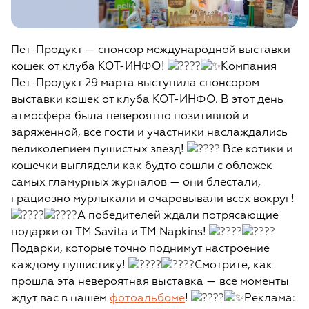
Пет-Продукт — спонсор международной выставки
кошек от клуба КОТ-ИНФО!
Компания
Пет-Продукт 29 марта выступила спонсором
выставки кошек от клуба КОТ-ИНФО. В этот день
атмосфера была невероятно позитивной и
заряженной, все гости и участники наслаждались
великолепием пушистых звезд!
Все котики и
кошечки выглядели как будто сошли с обложек
самых гламурных журналов — они блестали,
грациозно мурлыкали и очаровывали всех вокруг!
А победителей ждали потрясающие
подарки от ТМ Savita и ТМ Napkins!
Подарки, которые точно поднимут настроение
каждому пушистику!
Смотрите, как
прошла эта невероятная выставка — все моменты
ждут вас в нашем
фотоальбоме
!
Реклама: